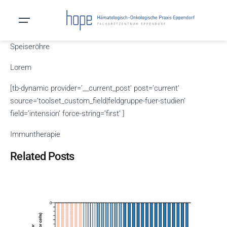
Speiseröhre
Lorem
[tb-dynamic provider=’__current_post‘ post=’current‘
source=’toolset_custom_field|feldgruppe-fuer-studien‘
field=’intension‘ force-string=’first‘ ]
Immuntherapie
Related Posts